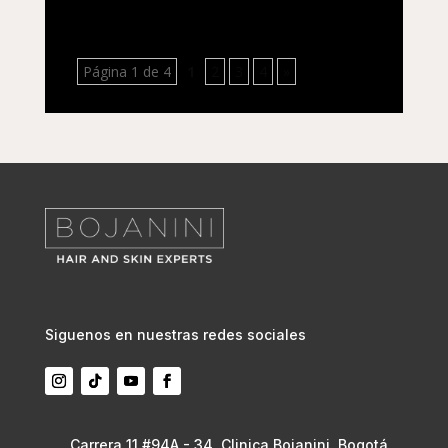
Página 1 de 4
1
2
3
4
»
Siguenos en nuestras redes sociales
Carrera 11 #94A - 34, Clinica Bojanini. Bogotá