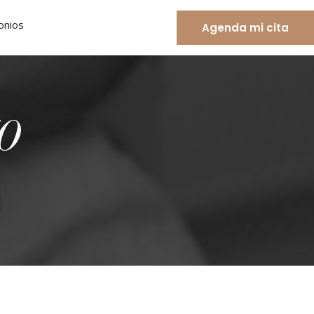
onios
Agenda mi cita
CO