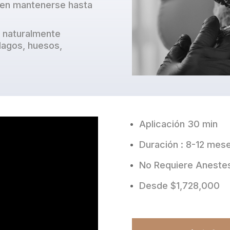
en mantenerse hasta
 naturalmente
ílagos, huesos,
Aplicación 30 min
Duración : 8-12 mes
No Requiere Aneste
Desde $1,728,000