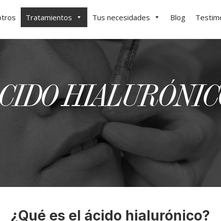
tros
Tratamientos
Tus necesidades
Blog
Testim
CIDO HIALURÓNI
¿Qué es el ácido hialurónico?