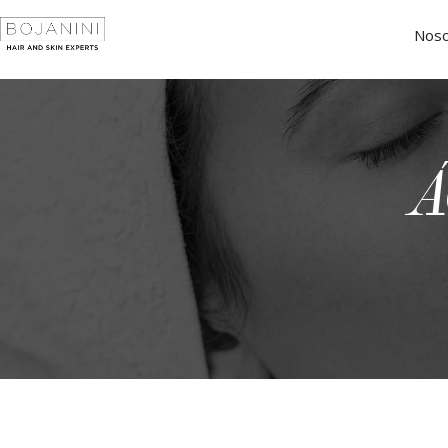
Noso
Á