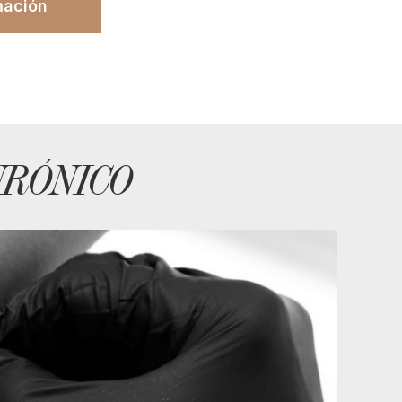
mación
URÓNICO