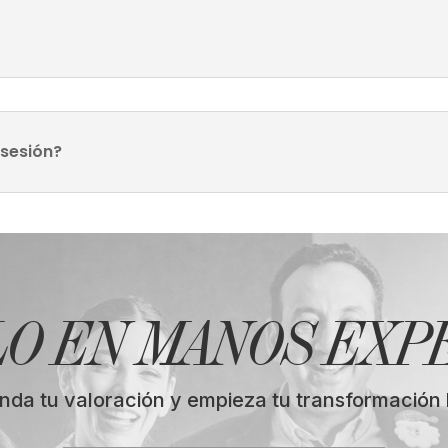
 sesión?
LO EN MANOS EXP
nda tu valoración y empieza tu transformación 