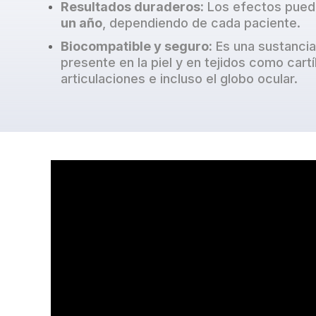
Resultados duraderos:
Los efectos pued
un año
, dependiendo de cada paciente.
Biocompatible y seguro:
Es una sustancia
presente en la piel y en tejidos como cart
articulaciones e incluso el globo ocular.