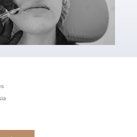
es
sia