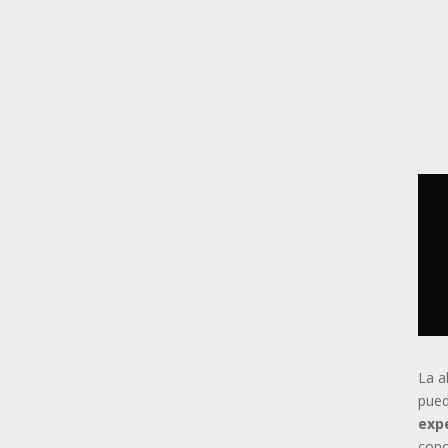
La a
pued
expe
cono