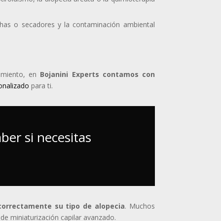
chas o secadores y la contaminación ambiental
tamiento, en
Bojanini Experts contamos con
onalizado
para ti.
er si necesitas
 correctamente su tipo de alopecia
. Muchos
de miniaturización capilar avanzado.