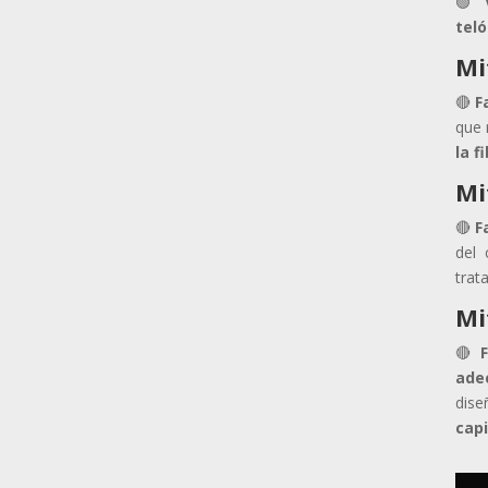
🟢
tel
Mi
🔴
F
que 
la f
Mi
🔴
F
del 
trat
Mi
🔴
ade
dise
capi