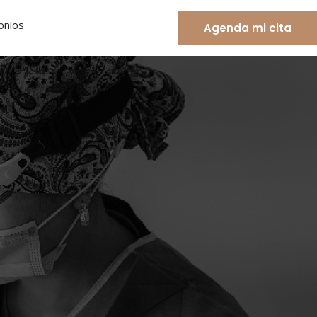
onios
Agenda mi cita