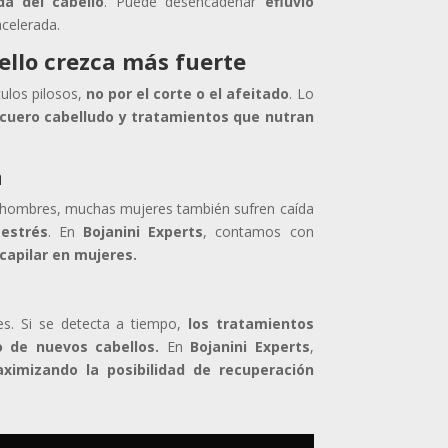
da del cabello
. Puede desencadenar
efluvio
acelerada.
bello crezca más fuerte
culos pilosos,
no por el corte o el afeitado
. Lo
cuero cabelludo y tratamientos que nutran
a
ombres, muchas mujeres también sufren caída
estrés
. En
Bojanini Experts
, contamos con
 capilar en mujeres.
es. Si se detecta a tiempo,
los tratamientos
 de nuevos cabellos.
En
Bojanini Experts
,
ximizando la posibilidad de recuperación