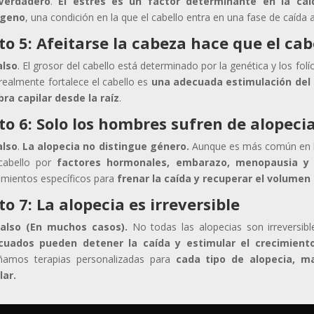
Verdadero
.
El estrés es un factor determinante en la caí
ógeno
, una condición en la que el cabello entra en una fase de caída 
to 5: Afeitarse la cabeza hace que el ca
also
. El grosor del cabello está determinado por la genética y los folí
realmente fortalece el cabello es
una adecuada estimulación del 
ibra capilar desde la raíz
.
to 6: Solo los hombres sufren de alopeci
also
.
La alopecia no distingue género.
Aunque es más común en h
cabello por
factores hormonales, embarazo, menopausia y 
amientos específicos para
frenar la caída y recuperar el volumen
to 7: La alopecia es irreversible
Falso (En muchos casos).
No todas las alopecias son irreversibl
cuados pueden detener la caída y estimular el crecimiento
ñamos terapias personalizadas para
cada tipo de alopecia, ma
lar.