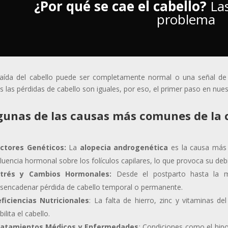
¿Por qué se cae el cabello?
Las
problema
aída del cabello puede ser completamente normal o una señal de
s las pérdidas de cabello son iguales, por eso, el primer paso en nue
gunas de las causas más comunes de la c
ctores Genéticos:
La
alopecia androgenética
es la causa más 
fluencia hormonal sobre los folículos capilares, lo que provoca su deb
strés y Cambios Hormonales:
Desde el postparto hasta la m
sencadenar pérdida de cabello temporal o permanente.
ficiencias Nutricionales
: La falta de hierro, zinc y vitaminas d
bilita el cabello.
ratamientos Médicos y Enfermedades
: Condiciones como el hipo