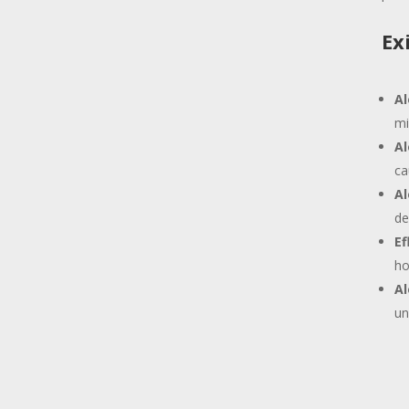
Ex
A
mi
Al
ca
Al
de
Ef
ho
Al
un