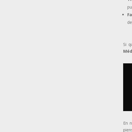
pu
Fa
de
Si q
Méd
En n
pien