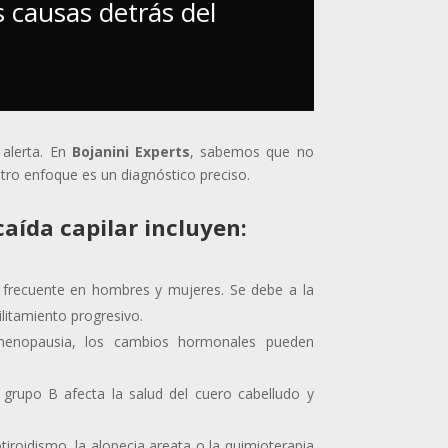
 causas detrás del
 alerta. En
Bojanini Experts
, sabemos que no
stro enfoque es un diagnóstico preciso.
aída capilar incluyen:
frecuente en hombres y mujeres. Se debe a la
ilitamiento progresivo.
enopausia, los cambios hormonales pueden
el grupo B afecta la salud del cuero cabelludo y
tiroidismo, la alopecia areata o la quimioterapia