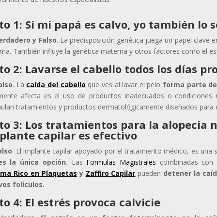
to 1: Si mi papá es calvo, yo también lo 
erdadero y Falso
. La predisposición genética juega un papel clave e
rna. También influye la genética materna y otros factores como el est
to 2: Lavarse el cabello todos los días p
also
. La
caída del cabello
que ves al lavar el pelo
forma parte del
mente afecta es el uso de productos inadecuados o condiciones
ulan tratamientos y productos dermatológicamente diseñados para c
to 3: Los tratamientos para la alopecia n
plante capilar es efectivo
also
. El implante capilar apoyado por el tratamiento médico, es una so
es la única opción.
Las
Formulas Magistrales
combinadas con 
sma Rico en Plaquetas
y
Zaffiro Capilar
pueden
detener la caíd
os folículos
.
to 4: El estrés provoca calvicie