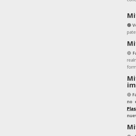
Mi
🟢 V
pate
Mi
🔴
F
real
form
Mi
im
🔴
F
no 
Pla
nuev
Mi