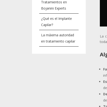
Tratamientos en
Bojanini Experts
¿Qué es el Implante
Capilar?
La máxima autoridad
La c
en tratamiento capilar
toda
Al
Fa
in
E
de
De
de
T