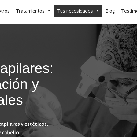
tros
Tratamientos
Tus necesidades
Blog
Testim
apilares:
ación y
ales
apilares y estéticos.
 cabello.