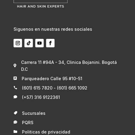
Siguenos en nuestras redes sociales
Carrera 11 #94A - 34, Clinica Bojanini. Bogotá

D.C
Parqueadero Calle 95 #10-51

(601) 615 7820 - (601) 665 1092

(+57) 316 9122361

Sucursales

PQRS

Politicas de privacidad
