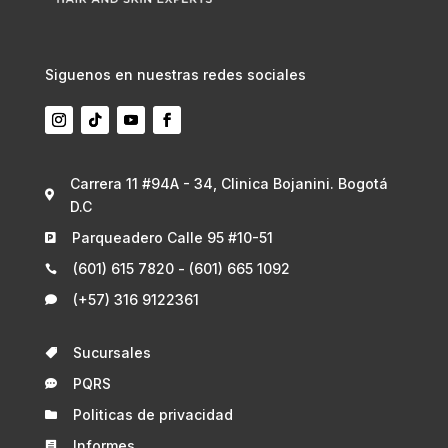
Siguenos en nuestras redes sociales
Carrera 11 #94A - 34, Clinica Bojanini. Bogotá

D.C
Parqueadero Calle 95 #10-51

(601) 615 7820 - (601) 665 1092

(+57) 316 9122361

Sucursales

PQRS

Politicas de privacidad

Informes
