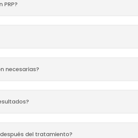
on PRP?
on necesarias?
esultados?
 después del tratamiento?