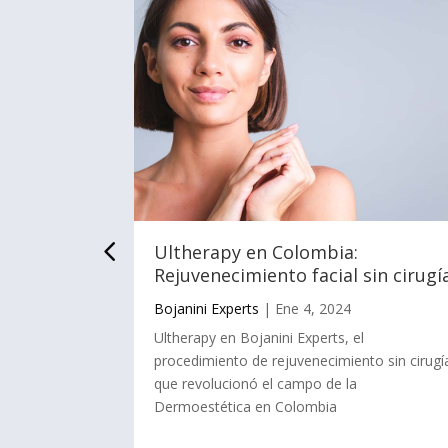
e:
Ultherapy en Colombia:
Rejuvenecimiento facial sin cirugí
Bojanini Experts
|
Ene 4, 2024
 una de las
Ultherapy en Bojanini Experts, el
que llegan
procedimiento de rejuvenecimiento sin cirugí
 láser es una
que revolucionó el campo de la
para eliminar
Dermoestética en Colombia
rodeada de