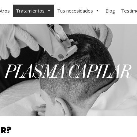
tros
Tratamientos
Tus necesidades
Blog
Testim
PLASMA CAPILAR
AR?