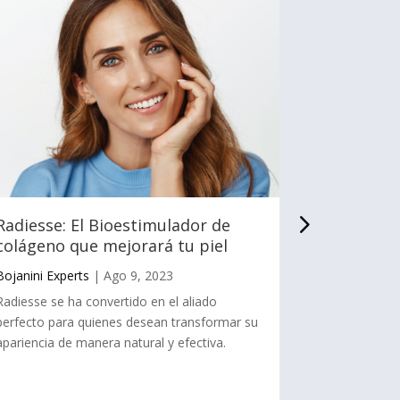
Radiesse: El Bioestimulador de
Botox o Á
colágeno que mejorará tu piel
tratamien
Bojanini Experts
|
Ago 9, 2023
Bojanini Exp
Radiesse se ha convertido en el aliado
La toxina bot
perfecto para quienes desean transformar su
dos de los t
apariencia de manera natural y efectiva.
populares en
para el reju