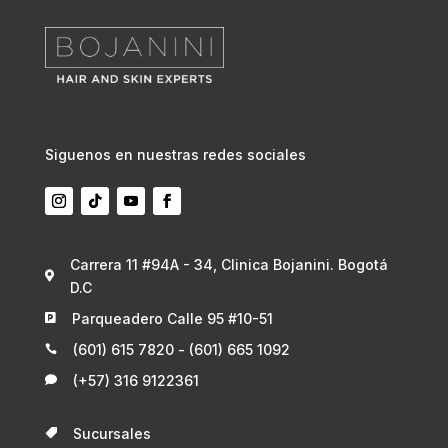
Siguenos en nuestras redes sociales
Carrera 11 #94A - 34, Clinica Bojanini. Bogotá

D.C
Parqueadero Calle 95 #10-51

(601) 615 7820 - (601) 665 1092

(+57) 316 9122361

Sucursales
