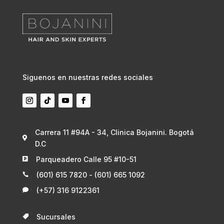
Siguenos en nuestras redes sociales
Carrera 11 #94A - 34, Clinica Bojanini. Bogotá

D.C
Parqueadero Calle 95 #10-51

(601) 615 7820 - (601) 665 1092

(+57) 316 9122361

Sucursales
