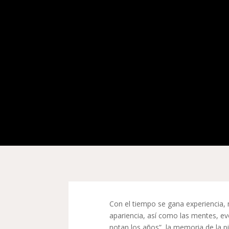
Con el tiempo se gana experiencia,
apariencia, así como las mentes, ev
notan los años”, la memoria de la p