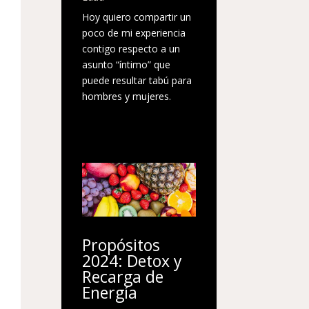
Hoy quiero compartir un
poco de mi experiencia
contigo respecto a un
asunto “íntimo” que
puede resultar tabú para
hombres y mujeres.
Propósitos
2024: Detox y
Recarga de
Energía