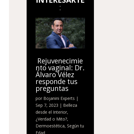
:
Rejuvenecimie
nto vaginal: Dr.
Álvaro Vélez
responde tus
preguntas
por
Bojanini Experts
|
Sep 7, 2023
|
Belleza
desde el Interior
,
¿Verdad o Mito?
,
Dermoestética
,
Según tu
Edad