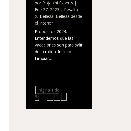
por
Bojanini Experts
|
Ene 27, 2023
|
Resalta
tu Belleza
,
Belleza desde
el Interior
Propósitos 2024:
Entendemos que las
vacaciones son para salir
de la rutina. Incluso…
Limpiar,...
Página 1 de
3
1
2
3
»