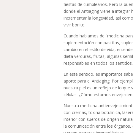
fiestas de cumpleaños. Pero la buena
donde el Antiaging viene a integrar 
incrementar la longevidad, así com
vivir bonito.
Cuando hablamos de “medicina para 
suplementación con pastillas, suple
cambio en el estilo de vida, enten
dieta verduras, frutas, algunas semi
responsables en todos los sentidos.
En este sentido, es importante sabe
aporte para el Antiaging. Por ejemp
nuestra piel es un reflejo de lo que 
células. ¿Cómo estamos envejeciend
Nuestra medicina antienvejecimient
con cremas, toxina botulínica, láser
interior con sueros de origen natura
la comunicación entre los órganos, e
y crean barreras inmunológicas.