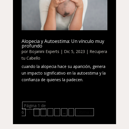
Alopecia y Autoestima: Un vínculo muy
profundo
por
Bojanini Experts
|
Dic 5, 2023
|
Recupera
tu Cabello
cuando la alopecia hace su aparición, genera
un impacto significativo en la autoestima y la
confianza de quienes la padecen.
Página 1 de
6
1
2
3
4
5
...
»
Última »