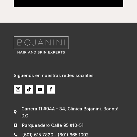
Siguenos en nuestras redes sociales
Carrera 11 #94A - 34, Clinica Bojanini. Bogotá

D.C
Parqueadero Calle 95 #10-51

(601) 615 7820 - (601) 665 1092
