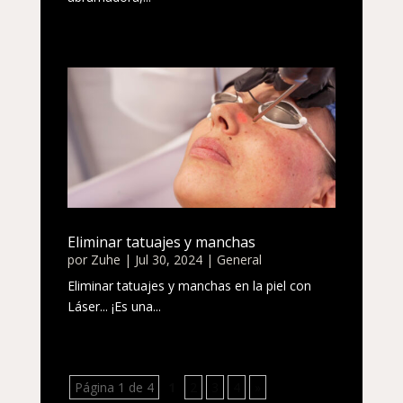
Eliminar tatuajes y manchas
por
Zuhe
|
Jul 30, 2024
|
General
Eliminar tatuajes y manchas en la piel con
Láser... ¡Es una...
Página 1 de 4
1
2
3
4
»