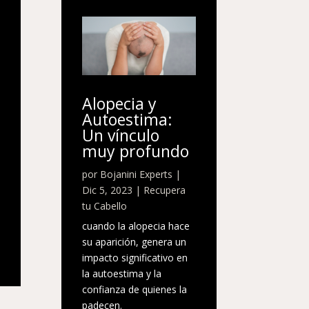
Alopecia y
Autoestima:
Un vínculo
muy profundo
por
Bojanini Experts
|
Dic 5, 2023
|
Recupera
tu Cabello
cuando la alopecia hace
su aparición, genera un
impacto significativo en
la autoestima y la
confianza de quienes la
padecen.