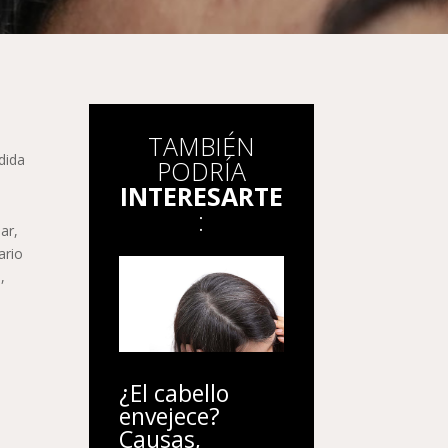
TAMBIÉN
dida
PODRÍA
INTERESARTE
:
ar,
ario
,
¿El cabello
envejece?
Causas,