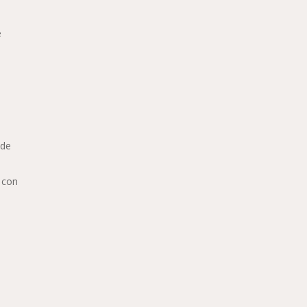
e
 de
a con