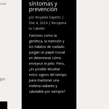
síntomas y
 con
prevención
por
Bojanini Experts
|
Ene 4, 2024
|
Recupera
tu Cabello
Factores como la
genética, la nutrición y
los hábitos de cuidado
juegan un papel crucial
en determinar cómo
envejece el pelo. Pero,
¿es posible desafiar
estos signos del tiempo
egún
para mantener una
melena radiante y
saludable por siempre?