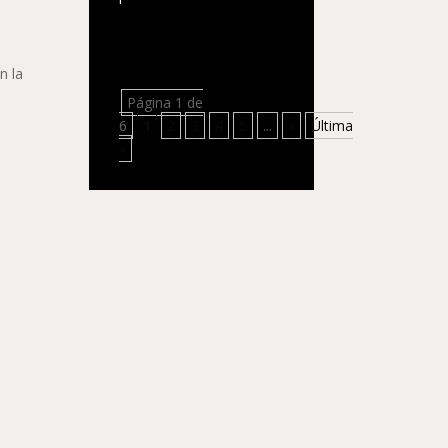
n la
Página 1 de
6
1
2
3
4
5
...
»
Última
»
y