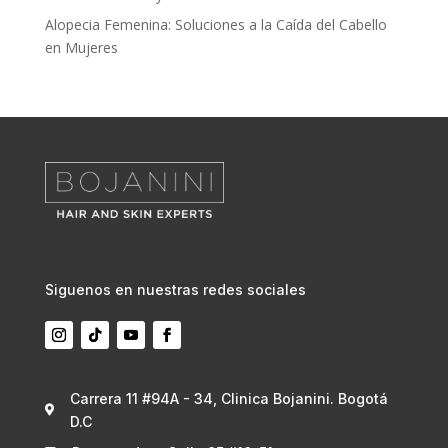
Alopecia Femenina: Soluciones a la Caída del Cabello
en Mujeres
Siguenos en nuestras redes sociales
Carrera 11 #94A - 34, Clinica Bojanini. Bogotá

D.C